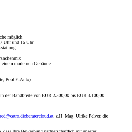
oche möglich
n 7 Uhr und 16 Uhr
sstattung
Branchenmix
d in einem modernen Gebäude
tte, Pool E-Auto)
ng in der Bandbreite von EUR 2.300,00 bis EUR 3.100,00
sued@catro.dieberatercloud.at
, z.H. Mag. Ulrike Felver, die
 dass Ihre Bewerbung partnerschaftlich mit unserer