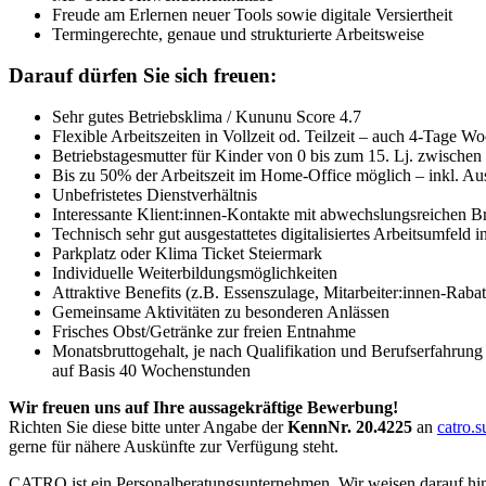
Freude am Erlernen neuer Tools sowie digitale Versiertheit
Termingerechte, genaue und strukturierte Arbeitsweise
Darauf dürfen Sie sich freuen:
Sehr gutes Betriebsklima / Kununu Score 4.7
Flexible Arbeitszeiten in Vollzeit od. Teilzeit – auch 4-Tage W
Betriebstagesmutter für Kinder von 0 bis zum 15. Lj. zwische
Bis zu 50% der Arbeitszeit im Home-Office möglich – inkl. Au
Unbefristetes Dienstverhältnis
Interessante Klient:innen-Kontakte mit abwechslungsreichen 
Technisch sehr gut ausgestattetes digitalisiertes Arbeitsumfel
Parkplatz oder Klima Ticket Steiermark
Individuelle Weiterbildungsmöglichkeiten
Attraktive Benefits (z.B. Essenszulage, Mitarbeiter:innen-Raba
Gemeinsame Aktivitäten zu besonderen Anlässen
Frisches Obst/Getränke zur freien Entnahme
Monatsbruttogehalt, je nach Qualifikation und Berufserfahru
auf Basis 40 Wochenstunden
Wir freuen uns auf Ihre aussagekräftige Bewerbung!
Richten Sie diese bitte unter Angabe der
KennNr. 20.4225
an
catro.
gerne für nähere Auskünfte zur Verfügung steht.
CATRO ist ein Personalberatungsunternehmen. Wir weisen darauf hin,