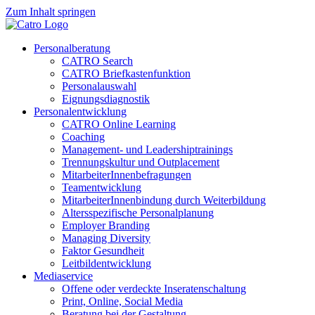
Zum Inhalt springen
Personalberatung
CATRO Search
CATRO Briefkastenfunktion
Personalauswahl
Eignungsdiagnostik
Personalentwicklung
CATRO Online Learning
Coaching
Management- und Leadershiptrainings
Trennungskultur und Outplacement
MitarbeiterInnenbefragungen
Teamentwicklung
MitarbeiterInnenbindung durch Weiterbildung
Altersspezifische Personalplanung
Employer Branding
Managing Diversity
Faktor Gesundheit
Leitbildentwicklung
Mediaservice
Offene oder verdeckte Inseratenschaltung
Print, Online, Social Media
Beratung bei der Gestaltung