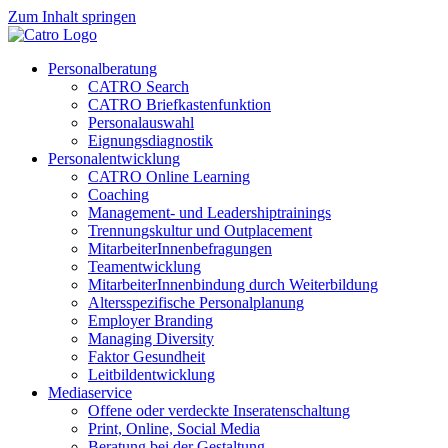
Zum Inhalt springen
Personalberatung
CATRO Search
CATRO Briefkastenfunktion
Personalauswahl
Eignungsdiagnostik
Personalentwicklung
CATRO Online Learning
Coaching
Management- und Leadershiptrainings
Trennungskultur und Outplacement
MitarbeiterInnenbefragungen
Teamentwicklung
MitarbeiterInnenbindung durch Weiterbildung
Altersspezifische Personalplanung
Employer Branding
Managing Diversity
Faktor Gesundheit
Leitbildentwicklung
Mediaservice
Offene oder verdeckte Inseratenschaltung
Print, Online, Social Media
Beratung bei der Gestaltung