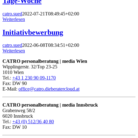
Tage-Woche
catro.sued
2022-07-21T08:49:45+02:00
Weiterlesen
Initiativbewerbung
catro.sued
2022-06-08T08:34:51+02:00
Weiterlesen
CATRO personalberatung | media
Wien
Wipplingerstr. 32/Top 23-25
1010 Wien
Tel.:
+43 1 230 90 09-1170
Fax: DW 90
E-Mail:
office@catro.dieberatercloud.at
CATRO personalberatung | media
Innsbruck
Grabenweg 58/2
6020 Innsbruck
Tel.:
+43 (0) 512/36 40 80
Fax: DW 10