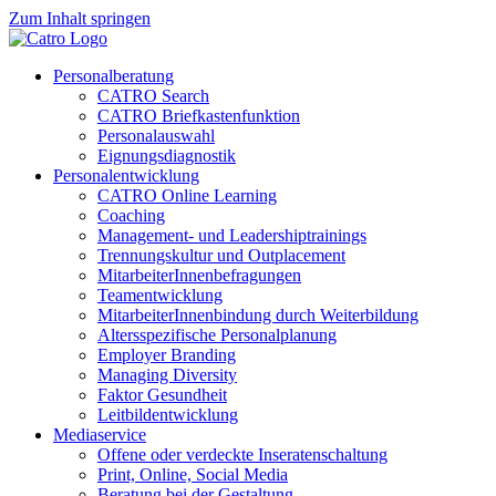
Zum Inhalt springen
Personalberatung
CATRO Search
CATRO Briefkastenfunktion
Personalauswahl
Eignungsdiagnostik
Personalentwicklung
CATRO Online Learning
Coaching
Management- und Leadershiptrainings
Trennungskultur und Outplacement
MitarbeiterInnenbefragungen
Teamentwicklung
MitarbeiterInnenbindung durch Weiterbildung
Altersspezifische Personalplanung
Employer Branding
Managing Diversity
Faktor Gesundheit
Leitbildentwicklung
Mediaservice
Offene oder verdeckte Inseratenschaltung
Print, Online, Social Media
Beratung bei der Gestaltung